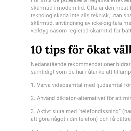
För trots de potentiella negativa effekte
skärmtid i modern tid. Ofta är den mest 
teknologiskada inte alls teknisk, utan 
skärmtid, användning av icke-digitala med
verktyg såsom reglerad skärmtid för bätt
10 tips för ökat v
Nedanstående rekommendationer bidrar ti
samtidigt som de har i åtanke att tillämp
1. Varva videosamtal med ljudsamtal för 
2. Använd diktaton-alternativet för att 
3. Aktivt sluta med “telefondissning” (ha
att göra något i din telefon) och få bät