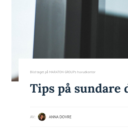
Bild taget på MARATON GROUPs huvudkontor
Tips på sundare 
AV:
ANNA DOVRE