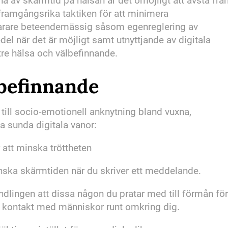
rna av skärmtid på hälsan är det omöjligt att avstå frå
framgångsrika taktiken för att minimera
snarare beteendemässig såsom egenreglering av
el när det är möjligt samt utnyttjande av digitala
re hälsa och välbefinnande.
älbefinnande
ll socio-emotionell anknytning bland vuxna,
a sunda digitala vanor:
att minska tröttheten
minska skärmtiden när du skriver ett meddelande.
ndlingen att dissa någon du pratar med till förmån för
tre kontakt med människor runt omkring dig.