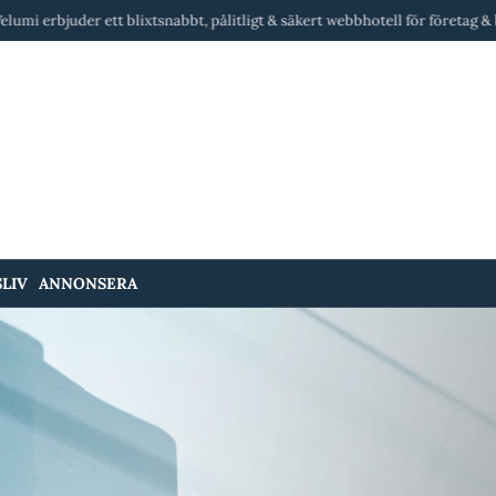
 blixtsnabbt, pålitligt & säkert webbhotell för företag & byråer i Sverige.
LIV
ANNONSERA