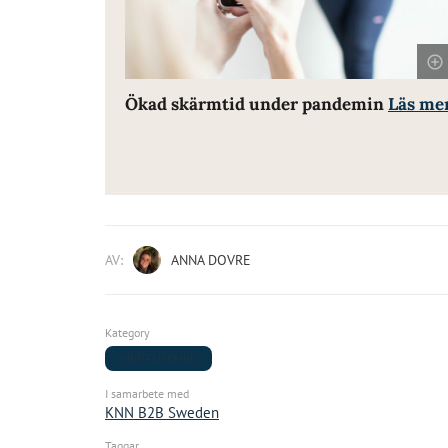
Ökad skärmtid under pandemin
Läs me
AV:
ANNA DOVRE
Kategory
DIGITALISERING
I samarbete med
KNN B2B Sweden
Taggar