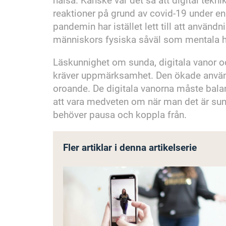
hälsa. Kanske var det så att digital tekn
reaktioner på grund av covid-19 under e
pandemin har istället lett till att användn
människors fysiska såväl som mentala 
Läskunnighet om sunda, digitala vanor oc
kräver uppmärksamhet. Den ökade använ
oroande. De digitala vanorna måste balans
att vara medveten om när man det är sunt
behöver pausa och koppla från.
Fler artiklar i denna artikelserie