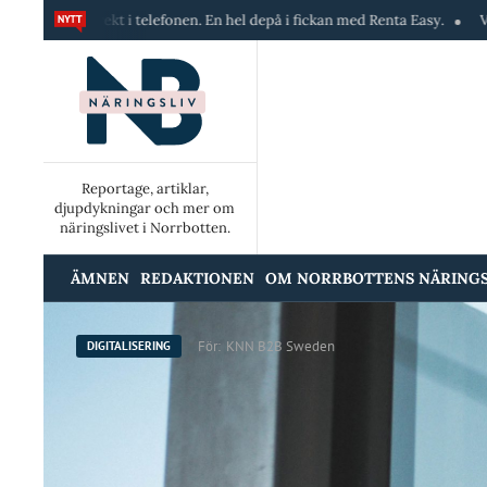
 i telefonen. En hel depå i fickan med Renta Easy.
Velumi erbjuder ett
Reportage, artiklar,
djupdykningar och mer om
näringslivet i Norrbotten.
ÄMNEN
REDAKTIONEN
OM NORRBOTTENS NÄRINGS
För:
KNN B2B Sweden
DIGITALISERING