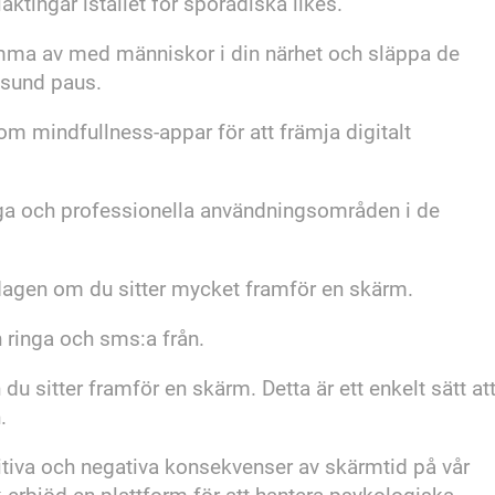
ktingar istället för sporadiska likes.
mma av med människor i din närhet och släppa de
 sund paus.
m mindfullness-appar för att främja digitalt
iga och professionella användningsområden i de
er dagen om du sitter mycket framför en skärm.
 ringa och sms:a från.
 sitter framför en skärm. Detta är ett enkelt sätt at
n.
itiva och negativa konsekvenser av skärmtid på vår