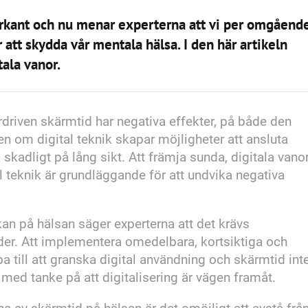
kant och nu menar experterna att vi per omgåend
 att skydda vår mentala hälsa. I den här artikeln
itala vanor.
verdriven skärmtid har negativa effekter, på både den
n om digital teknik skapar möjligheter att ansluta
skadligt på lång sikt. Att främja sunda, digitala vano
l teknik är grundläggande för att undvika negativa
kan på hälsan säger experterna att det krävs
der. Att implementera omedelbara, kortsiktiga och
pa till att granska digital användning och skärmtid int
med tanke på att digitalisering är vägen framåt.