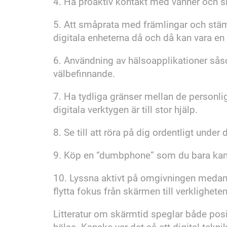
4. Ha proaktiv kontakt med vänner och slä
5. Att småprata med främlingar och stä
digitala enheterna då och då kan vara en
6. Användning av hälsoapplikationer såso
välbefinnande.
7. Ha tydliga gränser mellan de personl
digitala verktygen är till stor hjälp.
8. Se till att röra på dig ordentligt und
9. Köp en “dumbphone” som du bara kan
10. Lyssna aktivt på omgivningen medan du
flytta fokus från skärmen till verklighete
Litteratur om skärmtid speglar både pos