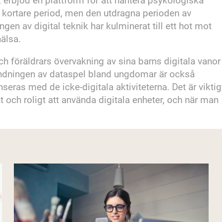
ik erbjöd en plattform för att hantera psykologiska
n kortare period, men den utdragna perioden av
ingen av digital teknik har kulminerat till ett hot mot
hälsa.
h föräldrars övervakning av sina barns digitala vanor
dningen av dataspel bland ungdomar är också
eras med de icke-digitala aktiviteterna. Det är viktig
 och roligt att använda digitala enheter, och när man