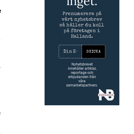
inget.
e
Prenumerera på
vårt nyhetsbrev
så håller du koll
på företagen i
Halland.
SKICKA
Nyhetsbrevet
r
innehåller artiklar,
reportage och
erbjudanden från
våra
samarbetspartners.
e