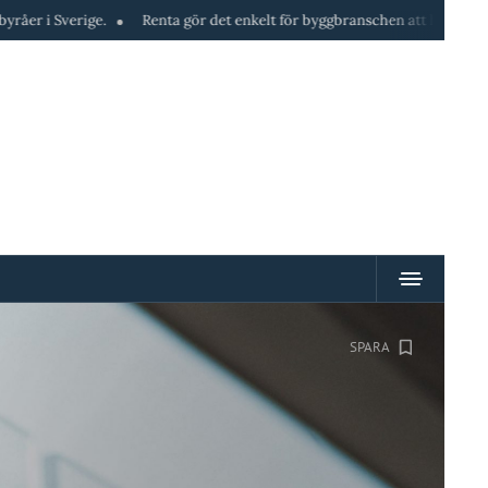
Renta gör det enkelt för byggbranschen att hyra maskiner direkt i tel
SPARA