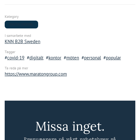
Kategory
DIGITALISERING
I samarbete med
KNN B2B Sweden
Taggar
covid-19
digitalt
kontor
möten
personal
popular
Ta reda pä mer
https://www.maratongroup.com
Missa inget.
Prenumerera på vårt nyhetsbrev så