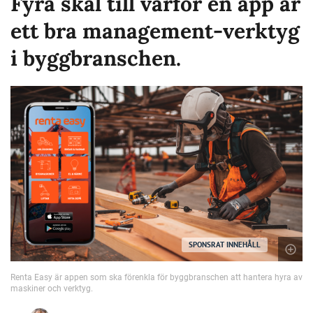
Fyra skäl till varför en app är
ett bra management-verktyg
i byggbranschen.
SPONSRAT INNEHÅLL
Renta Easy är appen som ska förenkla för byggbranschen att hantera hyra av
maskiner och verktyg.