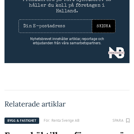
håller du koll på företagen i
Halland.
SKICKA
Nyhetsbrevet innehåller artiklar, reportage och
erbjudanden från våra samarbetspartners.
Relaterade artiklar
För:
Renta Sverige AB
SPARA
BYGG & FASTIGHET