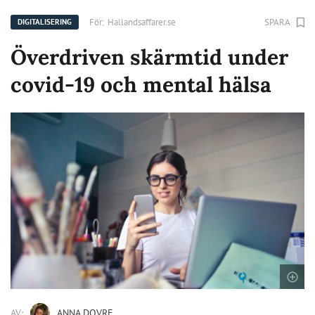
För:
Hallandsaffarer.se
SPARA
DIGITALISERING
Överdriven skärmtid under
covid-19 och mental hälsa
AV:
ANNA DOVRE