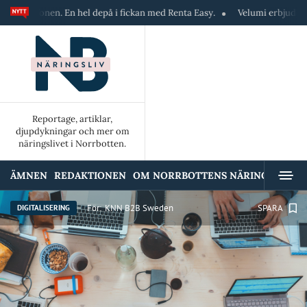
en. En hel depå i fickan med Renta Easy.
Velumi erbjuder ett blixtsnab
Reportage, artiklar,
djupdykningar och mer om
näringslivet i Norrbotten.
ÄMNEN
REDAKTIONEN
OM NORRBOTTENS NÄRINGSLIV
A
För:
KNN B2B Sweden
SPARA
DIGITALISERING