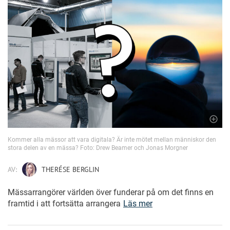
Kommer alla mässor att vara digitala? Är inte mötet mellan människor den
stora delen av en mässa? Foto: Drew Beamer och Jonas Morgner
AV:
THERÉSE BERGLIN
Mässarrangörer världen över funderar på om det finns en
framtid i att fortsätta arrangera
Läs mer