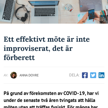
Ett effektivt möte är inte
improviserat, det är
förberett
DELA:
AV:
ANNA DOVRE
På grund av förekomsten av COVID-19, har vi
under de senaste två åren tvingats att hålla
möten utan att träffas fysiskt. För många har