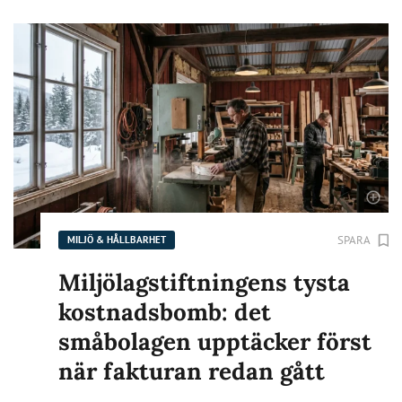
SPARA
MILJÖ & HÅLLBARHET
Miljölagstiftningens tysta
kostnadsbomb: det
småbolagen upptäcker först
när fakturan redan gått