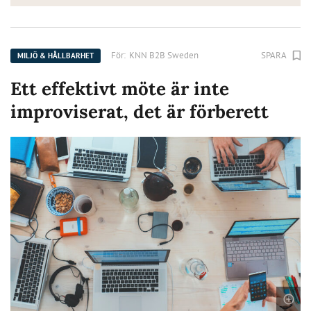
För:
KNN B2B Sweden
SPARA
MILJÖ & HÅLLBARHET
Ett effektivt möte är inte
improviserat, det är förberett