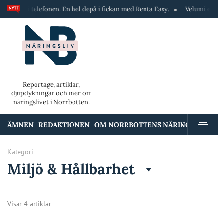
 i telefonen. En hel depå i fickan med Renta Easy.
Velumi erbjuder ett
Reportage, artiklar,
djupdykningar och mer om
näringslivet i Norrbotten.
ÄMNEN
REDAKTIONEN
OM NORRBOTTENS NÄRINGSLIV
A
Kategori
Miljö & Hållbarhet
Visar 4 artiklar