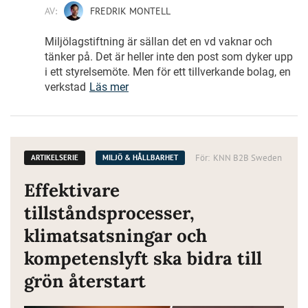
AV:
FREDRIK MONTELL
Miljölagstiftning är sällan det en vd vaknar och
tänker på. Det är heller inte den post som dyker upp
i ett styrelsemöte. Men för ett tillverkande bolag, en
verkstad
Läs mer
För:
KNN B2B Sweden
ARTIKELSERIE
MILJÖ & HÅLLBARHET
Effektivare
tillståndsprocesser,
klimatsatsningar och
kompetenslyft ska bidra till
grön återstart