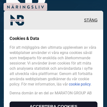
STÄNG
Inspirerande, engagerande och
Cookies & Data
värdefulla berättelser och
För att möjliggöra den ultimata upplevelsen av våra
reportage från och om det lokala
webbplatser använder vi våra egna cookies såväl
näringslivet och dess aktörer samt
som tredjeparts för enskilda och återkommande
sessioner. Vi använder även cookies för att mäta
en hel del annan läsvärt innehåll.
och analysera statistisk och användardata i syfte
att utveckla våra plattformar. Genom att fortsätta
använda webbplatsen godkänner du vår cookie
policy. För mer information, läs vår
cookie policy
.
NorrbottensNaringsliv.se är en del av mediakoncernen
Denna domän är en del av MARATON GROUP AB
MARATON GROUP AB som äger och förvaltar digitala
tidningsvarumärken i Europa.
ACCEPTERA COOKIES