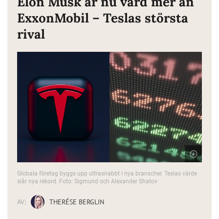
Elon Musk är nu värd mer än
ExxonMobil – Teslas största
rival
Globala företag byggs upp ultrasnabbt i nya branscher. Teslas värde
slår nya rekord. Foto: Sigmund och Alexander Shatov
AV:
THERÉSE BERGLIN