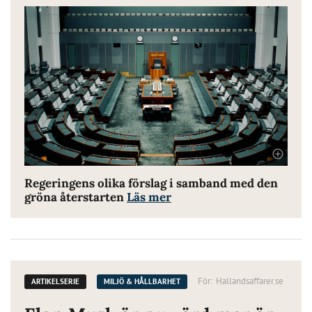
Regeringens olika förslag i samband med den
gröna återstarten
Läs mer
För:
Hallandsaffarer.se
ARTIKELSERIE
MILJÖ & HÅLLBARHET