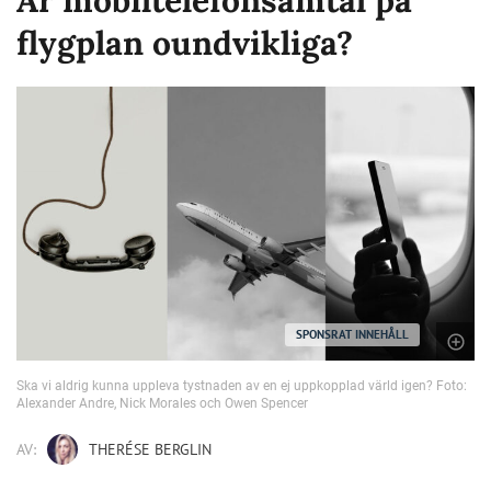
flygplan oundvikliga?
SPONSRAT INNEHÅLL
Ska vi aldrig kunna uppleva tystnaden av en ej uppkopplad värld igen? Foto:
Alexander Andre, Nick Morales och Owen Spencer
AV:
THERÉSE BERGLIN