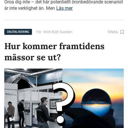
Oroa dig inte – det här potentiellt öronbedövande scenariot
är inte verklighet än. Men
Läs mer
För:
KNN B2B Sweden
SPARA
DIGITALISERING
Hur kommer framtidens
mässor se ut?