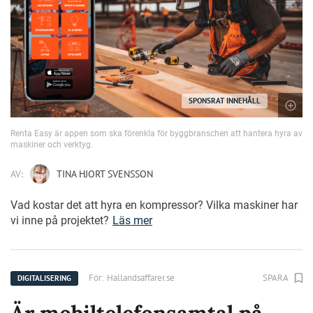
SPONSRAT INNEHÅLL
Renta Easy är appen som ska förenkla för byggbranschen att hantera hyra av
maskiner och verktyg.
AV:
TINA HJORT SVENSSON
Vad kostar det att hyra en kompressor? Vilka maskiner har
vi inne på projektet?
Läs mer
För:
Hallandsaffarer.se
SPARA
DIGITALISERING
Är mobiltelefonsamtal på