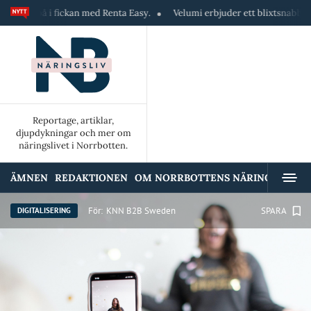
i fickan med Renta Easy.
Velumi erbjuder ett blixtsnabbt, pålitligt & s
Reportage, artiklar,
djupdykningar och mer om
näringslivet i Norrbotten.
ÄMNEN
REDAKTIONEN
OM NORRBOTTENS NÄRINGSLIV
A
För:
KNN B2B Sweden
SPARA
DIGITALISERING