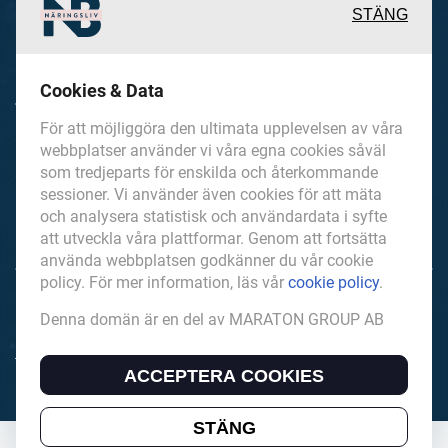
STÄNG
Inspirerande, engagerande och
Cookies & Data
värdefulla berättelser och
För att möjliggöra den ultimata upplevelsen av våra
reportage från och om det lokala
webbplatser använder vi våra egna cookies såväl
näringslivet och dess aktörer samt
som tredjeparts för enskilda och återkommande
sessioner. Vi använder även cookies för att mäta
en hel del annan läsvärt innehåll.
och analysera statistisk och användardata i syfte
att utveckla våra plattformar. Genom att fortsätta
använda webbplatsen godkänner du vår cookie
policy. För mer information, läs vår
cookie policy
.
NorrbottensNaringsliv.se är en del av mediakoncernen
Denna domän är en del av MARATON GROUP AB
MARATON GROUP AB som äger och förvaltar digitala
tidningsvarumärken i Europa.
ACCEPTERA COOKIES
STÄNG