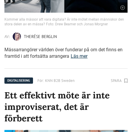
Kommer alla mässor att vara digitala? Är inte mötet mellan människor den
stora delen av en mässa? Foto: Drew Beamer och Jonas Morgner
AV:
THERÉSE BERGLIN
Mässarrangörer världen över funderar på om det finns en
framtid i att fortsätta arrangera
Läs mer
För:
KNN B2B Sweden
SPARA
DIGITALISERING
Ett effektivt möte är inte
improviserat, det är
förberett