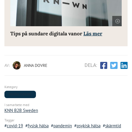
Tips på sundare digitala vanor
Läs mer
DELA:
AV:
ANNA DOVRE
Kategory
DIGITALISERING
I samarbete med
KNN B2B Sweden
Taggar
covid-19
fysisk hälsa
pandemin
psykisk hälsa
skärmtid