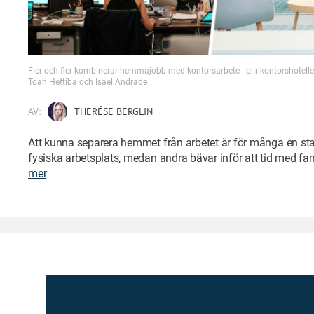
Fler och fler kombinerar hemmajobb med kontorsarbete - blir kontorshotell
Toah Heftiba och Isael Andrade
AV:
THERÉSE BERGLIN
Att kunna separera hemmet från arbetet är för många en stark
fysiska arbetsplats, medan andra bävar inför att tid med fam
mer