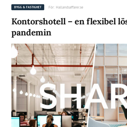
För:
Hallandsaffarer.se
BYGG & FASTIGHET
Kontorshotell – en flexibel lö
pandemin