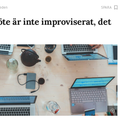
eden
SPARA
öte är inte improviserat, det