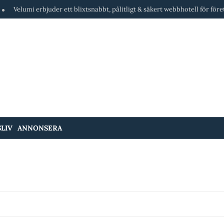
elumi erbjuder ett blixtsnabbt, pålitligt & säkert webbhotell för företag & b
LIV
ANNONSERA