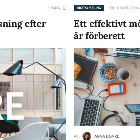
SPARA
För:
KNN B2B Sw
DIGITALISERING
sning efter
Ett effektivt m
är förberett
AV:
ANNA DOVRE