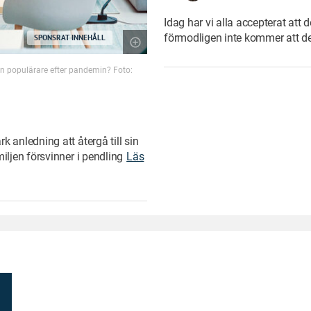
Idag har vi alla accepterat att d
förmodligen inte kommer att de
SPONSRAT INNEHÅLL
en populärare efter pandemin? Foto:
 anledning att återgå till sin
iljen försvinner i pendling
Läs