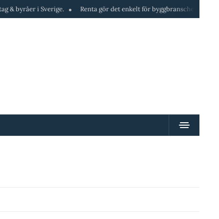
yråer i Sverige.
Renta gör det enkelt för byggbranschen att hyra mask