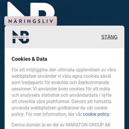
STÄNG
Inspirerande, engagerande och
Cookies & Data
värdefulla berättelser och
För att möjliggöra den ultimata upplevelsen av våra
reportage från och om det lokala
webbplatser använder vi våra egna cookies såväl
som tredjeparts för enskilda och återkommande
näringslivet och dess aktörer samt
sessioner. Vi använder även cookies för att mäta
en hel del annan läsvärt innehåll.
och analysera statistisk och användardata i syfte
att utveckla våra plattformar. Genom att fortsätta
använda webbplatsen godkänner du vår cookie
policy. För mer information, läs vår
cookie policy
.
NorrbottensNaringsliv.se är en del av mediakoncernen
Denna domän är en del av MARATON GROUP AB