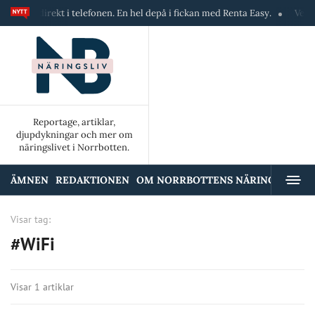
kiner direkt i telefonen. En hel depå i fickan med Renta Easy.
Velumi 
Reportage, artiklar,
djupdykningar och mer om
näringslivet i Norrbotten.
ÄMNEN
REDAKTIONEN
OM NORRBOTTENS NÄRINGSLIV
A
Visar tag:
#WiFi
Visar 1 artiklar