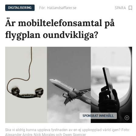
För:
Hallandsaffarer.se
SPARA
DIGITALISERING
Är mobiltelefonsamtal på
flygplan oundvikliga?
SPONSRAT INNEHÅLL
Ska vi aldrig kunna uppleva tystnaden av en ej uppkopplad värld igen? Foto:
Alexander Andre, Nick Morales och Owen Spencer