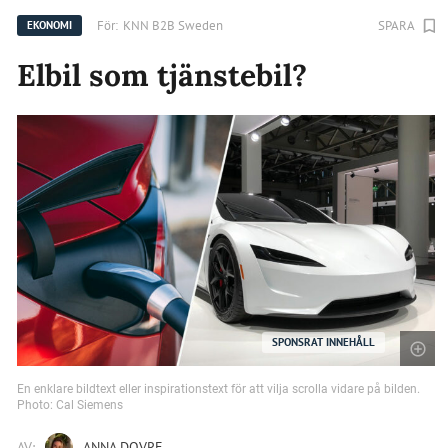
För:
KNN B2B Sweden
SPARA
EKONOMI
Elbil som tjänstebil?
SPONSRAT INNEHÅLL
En enklare bildtext eller inspirationstext för att vilja scrolla vidare på bilden.
Photo: Cal Siemens
AV:
ANNA DOVRE