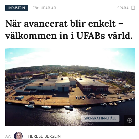
För:
UFAB AB
SPARA
INDUSTRIN
När avancerat blir enkelt –
välkommen in i UFABs värld.
SPONSRAT INNEHÅLL
AV:
THERÉSE BERGLIN