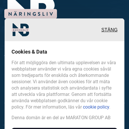
STÄNG
Inspirerande, engagerande och
Cookies & Data
värdefulla berättelser och
För att möjliggöra den ultimata upplevelsen av våra
reportage från och om det lokala
webbplatser använder vi våra egna cookies såväl
som tredjeparts för enskilda och återkommande
näringslivet och dess aktörer samt
sessioner. Vi använder även cookies för att mäta
en hel del annan läsvärt innehåll.
och analysera statistisk och användardata i syfte
att utveckla våra plattformar. Genom att fortsätta
använda webbplatsen godkänner du vår cookie
policy. För mer information, läs vår
cookie policy
.
NorrbottensNaringsliv.se är en del av mediakoncernen
Denna domän är en del av MARATON GROUP AB
MARATON GROUP AB som äger och förvaltar digitala