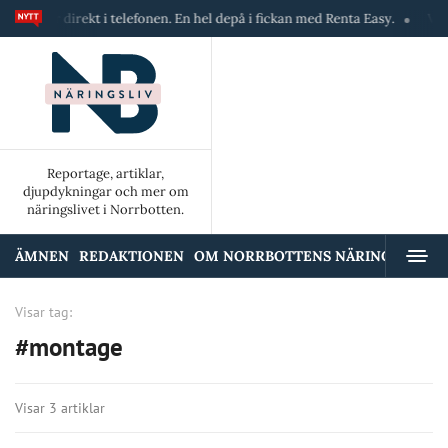
skiner direkt i telefonen. En hel depå i fickan med Renta Easy.
Velumi
Reportage, artiklar,
djupdykningar och mer om
näringslivet i Norrbotten.
ÄMNEN
REDAKTIONEN
OM NORRBOTTENS NÄRINGSLIV
A
Visar tag:
#montage
Visar 3 artiklar