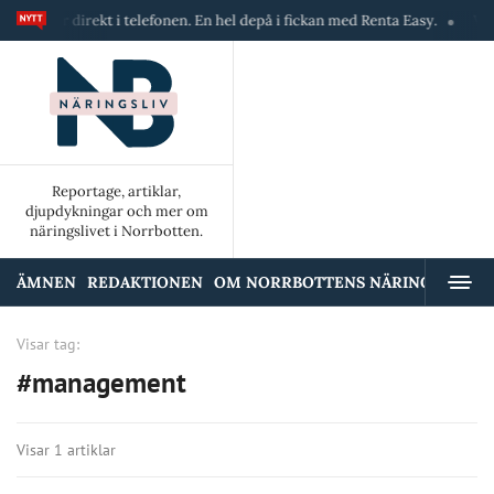
skiner direkt i telefonen. En hel depå i fickan med Renta Easy.
Velumi
Reportage, artiklar,
djupdykningar och mer om
näringslivet i Norrbotten.
ÄMNEN
REDAKTIONEN
OM NORRBOTTENS NÄRINGSLIV
A
Visar tag:
#management
Visar 1 artiklar