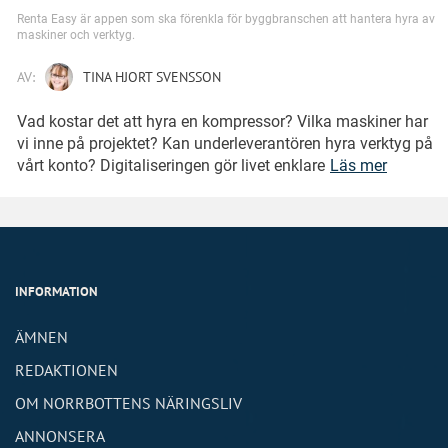
Renta Easy är appen som ska förenkla för byggbranschen att hantera hyra av
maskiner och verktyg.
AV:
TINA HJORT SVENSSON
Vad kostar det att hyra en kompressor? Vilka maskiner har
vi inne på projektet? Kan underleverantören hyra verktyg på
vårt konto? Digitaliseringen gör livet enklare
Läs mer
INFORMATION
ÄMNEN
REDAKTIONEN
OM NORRBOTTENS NÄRINGSLIV
ANNONSERA