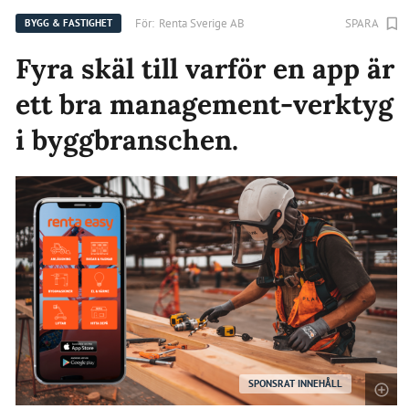
För:
Renta Sverige AB
SPARA
BYGG & FASTIGHET
Fyra skäl till varför en app är
ett bra management-verktyg
i byggbranschen.
SPONSRAT INNEHÅLL