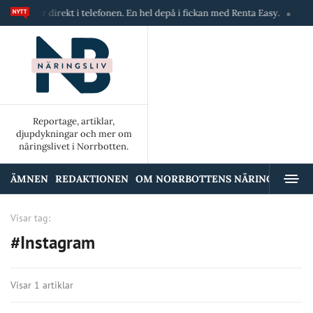
askiner direkt i telefonen. En hel depå i fickan med Renta Easy.
Velum
Reportage, artiklar,
djupdykningar och mer om
näringslivet i Norrbotten.
ÄMNEN
REDAKTIONEN
OM NORRBOTTENS NÄRINGSLIV
A
Visar tag:
#Instagram
Visar 1 artiklar