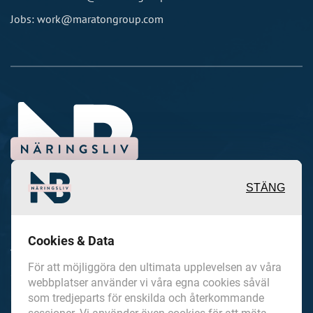
Jobs: work@maratongroup.com
STÄNG
Inspirerande, engagerande och
Cookies & Data
värdefulla berättelser och
För att möjliggöra den ultimata upplevelsen av våra
reportage från och om det lokala
webbplatser använder vi våra egna cookies såväl
som tredjeparts för enskilda och återkommande
näringslivet och dess aktörer samt