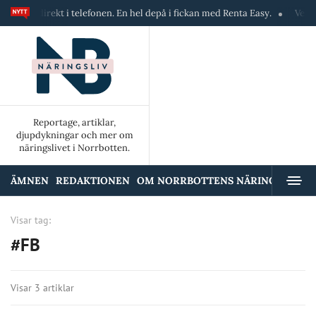
iner direkt i telefonen. En hel depå i fickan med Renta Easy.
Velumi e
Reportage, artiklar,
djupdykningar och mer om
näringslivet i Norrbotten.
ÄMNEN
REDAKTIONEN
OM NORRBOTTENS NÄRINGSLIV
A
Visar tag:
#FB
Visar 3 artiklar