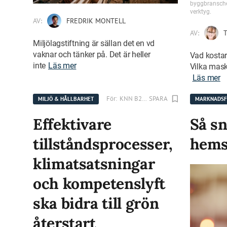
byggbransche
verktyg.
AV:
FREDRIK MONTELL
AV:
T
Miljölagstiftning är sällan det en vd
vaknar och tänker på. Det är heller
Vad kostar
inte
Läs mer
Vilka maski
Läs mer
För:
KNN B2B Sweden
SPARA
MILJÖ & HÅLLBARHET
MARKNADSF
Effektivare
Så s
tillståndsprocesser,
hems
klimatsatsningar
och kompetenslyft
ska bidra till grön
återstart