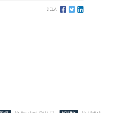
DELA:
För:
Renta Sverige AB
SPARA
För:
UFAB AB
TIGHET
INDUSTRIN