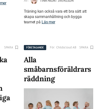
AV:
TINA HJORT SVENSSON
 mer
Träning kan också vara ett bra sätt att
skapa sammanhållning och bygga
teamet på
Läs mer
SPARA
För:
Childscloud AB
SPARA
FÖRETAGANDE
ska
Alla
småbarnsföräldrars
räddning
h
tiga