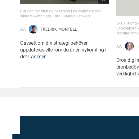
Fler och fler företag investerar i en snabbare och
säkrare webbplats. Foto: Claudio Schwarz
Ska vi aldrig
uppkopplad vä
AV:
FREDRIK MONTELL
Morales och 
Oavsett om din strategi behöver
AV:
T
uppdateras eller om du är en nykomling i
det
Läs mer
Oroa dig in
öronbedöva
verklighet