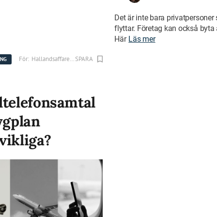
Det är inte bara privatpersone
flyttar. Företag kan också byta
Här
Läs mer
För:
Hallandsaffarer.se
SPARA
ING
ltelefonsamtal
ygplan
vikliga?