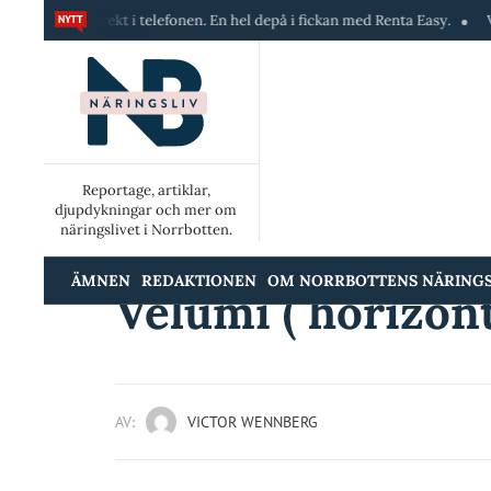
direkt i telefonen. En hel depå i fickan med Renta Easy.
Velumi erbjud
Reportage, artiklar,
djupdykningar och mer om
näringslivet i Norrbotten.
ÄMNEN
REDAKTIONEN
OM NORRBOTTENS NÄRINGS
Velumi ( horizont
AV:
VICTOR WENNBERG