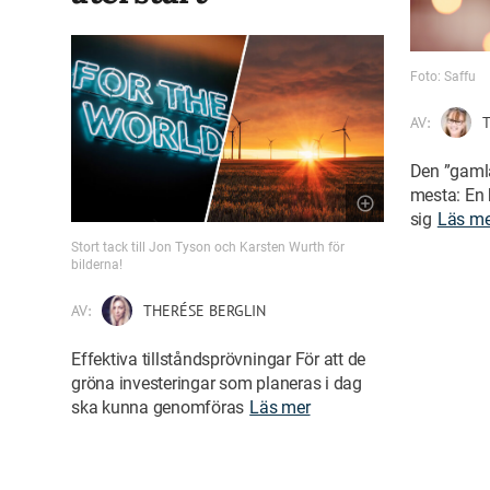
Foto: Saffu
AV:
T
Den ”gaml
mesta: En 
sig
Läs me
Stort tack till Jon Tyson och Karsten Wurth för
bilderna!
AV:
THERÉSE BERGLIN
Effektiva tillståndsprövningar För att de
gröna investeringar som planeras i dag
ska kunna genomföras
Läs mer