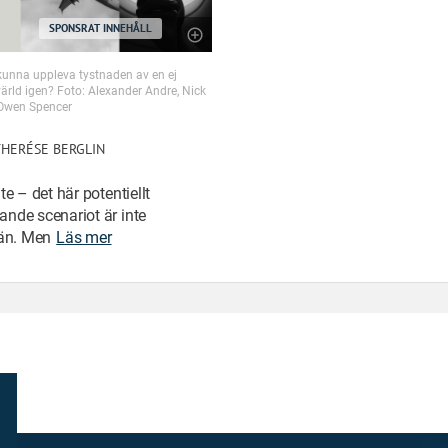
SPONSRAT INNEHÅLL
 kunna uppleva tystnaden av en ej
rld igen? Foto: Alexander Andre, Nick
Owen Spencer
HERÉSE BERGLIN
te – det här potentiellt
nde scenariot är inte
 än. Men
Läs mer