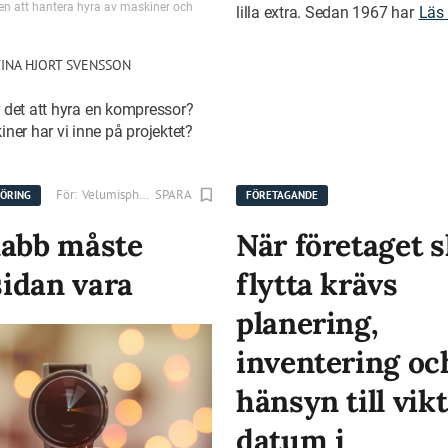
n att hantera hyra av maskiner och
lilla extra. Sedan 1967 har
Läs
INA HJORT SVENSSON
 det att hyra en kompressor?
ner har vi inne på projektet?
För:
Velumisphere AB
SPARA
ÖRING
FÖRETAGANDE
nabb måste
När företaget 
idan vara
flytta krävs
planering,
inventering oc
hänsyn till vik
datum i