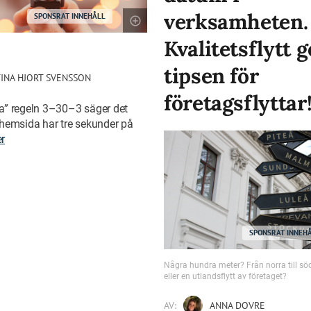
verksamheten.
SPONSRAT INNEHÅLL
Kvalitetsflytt g
tipsen för
INA HJORT SVENSSON
företagsflyttar
a” regeln 3–30–3 säger det
hemsida har tre sekunder på
r
SPONSRAT INNEH
Några hundra meter? Från norra till sö
eller en utlandsflytt av företaget?
AV:
ANNA DOVRE