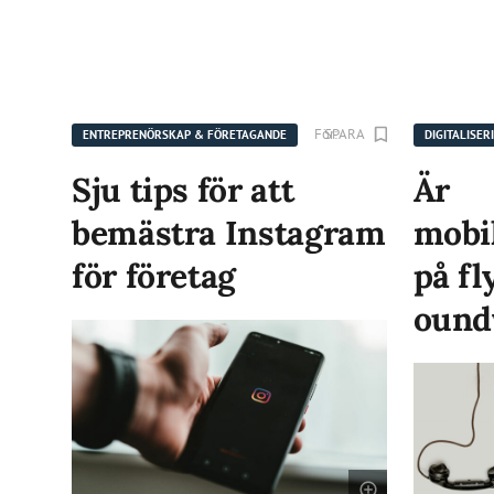
För:
SPARA
KNN B2B Sweden
ENTREPRENÖRSKAP & FÖRETAGANDE
DIGITALISER
Sju tips för att
Är
bemästra Instagram
mobi
för företag
på fl
ound