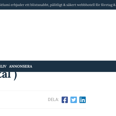
er ett blixtsnabbt, pålitligt & säkert webbhotell för företag & byråer i Sve
LIV
ANNONSERA
al )
DELA: