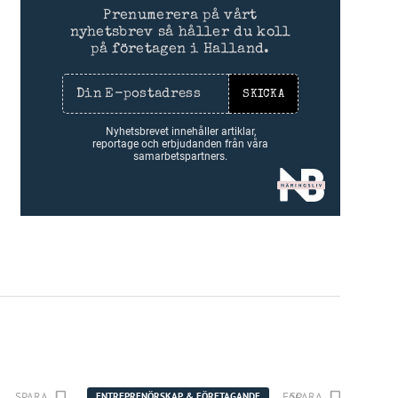
Prenumerera på vårt
nyhetsbrev så håller du koll
på företagen i Halland.
SKICKA
Nyhetsbrevet innehåller artiklar,
reportage och erbjudanden från våra
samarbetspartners.
SPARA
För:
SPARA
Humbleton Appare
ENTREPRENÖRSKAP & FÖRETAGANDE