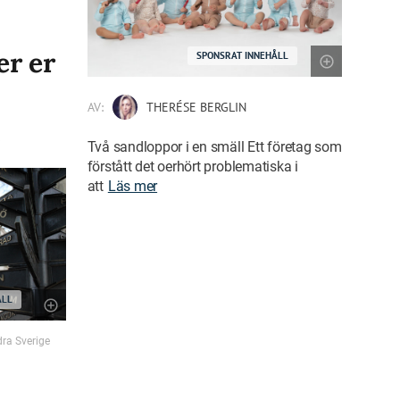
er er
SPONSRAT INNEHÅLL
AV:
THERÉSE BERGLIN
!
Två sandloppor i en smäll Ett företag som
förstått det oerhört problematiska i
att
Läs mer
ÅLL
dra Sverige