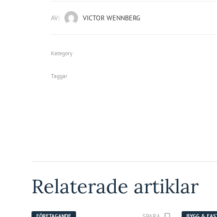
AV:
VICTOR WENNBERG
Kategory
Taggar
Relaterade artiklar
SPARA
FÖRETAGANDE
BYGG & FAS