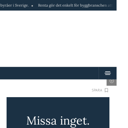
rige.
Renta gör det enkelt för byggbranschen att hyra maskiner direkt 
SPARA
Missa inget.