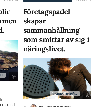
lir
Företagspadel
ommen
skapar
d.
sammanhållning
som smittar av sig i
näringslivet.
ÅLL
SPONSRAT INNEHÅLL
ch
la med det