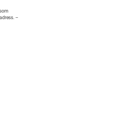
r som
 adress. –