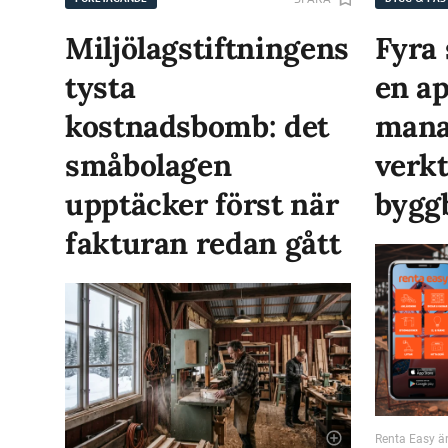
Miljölagstiftningens
Fyra 
tysta
en ap
kostnadsbomb: det
mana
småbolagen
verkt
upptäcker först när
bygg
fakturan redan gått
Renta Easy är