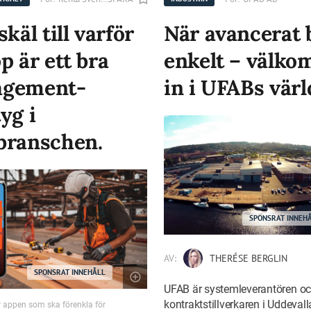
skäl till varför
När avancerat b
p är ett bra
enkelt – välk
gement-
in i UFABs värl
yg i
branschen.
SPONSRAT INNEH
AV:
THERÉSE BERGLIN
SPONSRAT INNEHÅLL
UFAB är systemleverantören o
kontraktstillverkaren i Uddeval
 appen som ska förenkla för